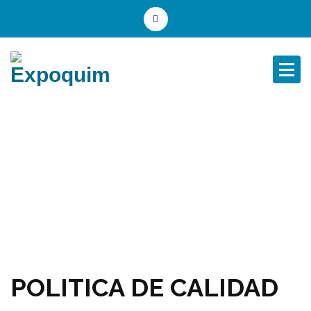
Saltar
al
contenido
Calidad
Inicio
Calidad
POLITICA DE CALIDAD